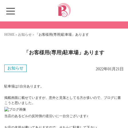
最新情報
NEWS
ホーム
HOME
お知らせ
「お客様用(専用)駐車場」あります
>
>
Profile
「お客様用(専用)駐車場」あります
メニュー
お知らせ
2022年01月21日
ご予約
駐車場は1台分あります。
掲載画面に載せていますが、意外と見落としてる方が多いので、ブログに書
通販SHOP
こうと思いました。
当店のあるビルの反対側の道沿いに一台分ございます♪
お問い合わせ
お店の名前が書いてありますので、そちらに駐車して下さい。